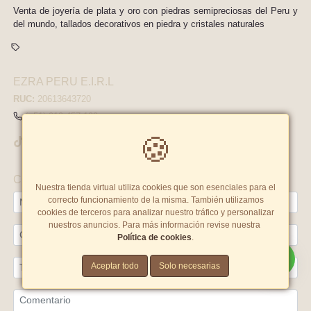
Venta de joyería de plata y oro con piedras semipreciosas del Peru y
del mundo, tallados decorativos en piedra y cristales naturales
EZRA PERU E.I.R.L
RUC:
20613643720
(+51) 919-457-199
🍪
CONTÁCTANOS
Nuestra tienda virtual utiliza cookies que son esenciales para el
correcto funcionamiento de la misma. También utilizamos
cookies de terceros para analizar nuestro tráfico y personalizar
nuestros anuncios. Para más información revise nuestra
Política de cookies
.
Aceptar todo
Solo necesarias