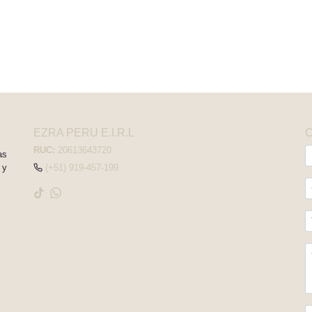
EZRA PERU E.I.R.L
RUC:
20613643720
as
 y
(+51) 919-457-199