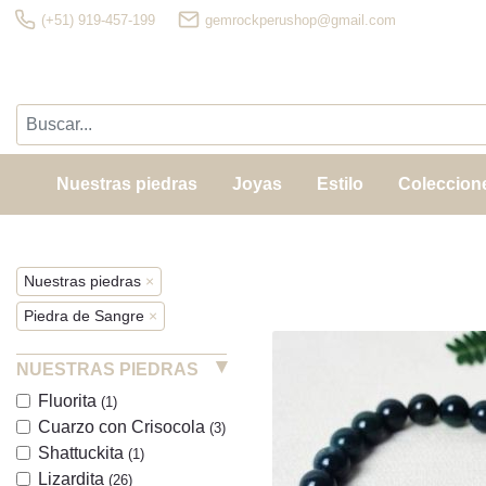
(+51) 919-457-199
gemrockperushop@gmail.com
Nuestras piedras
Joyas
Estilo
Coleccion
Nuestras piedras
×
Piedra de Sangre
×
NUESTRAS PIEDRAS
Fluorita
(1)
Cuarzo con Crisocola
(3)
Shattuckita
(1)
Lizardita
(26)