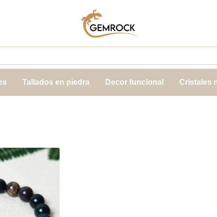
es
Tallados en piedra
Decor funcional
Cristales 