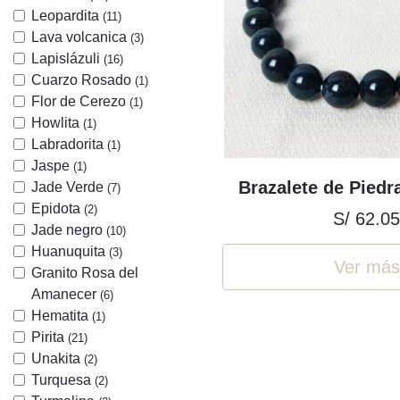
Leopardita
(11)
Lava volcanica
(3)
Lapislázuli
(16)
Cuarzo Rosado
(1)
Flor de Cerezo
(1)
Howlita
(1)
Labradorita
(1)
Jaspe
(1)
Brazalete de Piedr
Jade Verde
(7)
Epidota
(2)
S/ 62.0
Jade negro
(10)
Huanuquita
(3)
Ver más
Granito Rosa del
Amanecer
(6)
Hematita
(1)
Pirita
(21)
Unakita
(2)
Turquesa
(2)