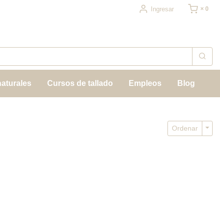
Ingresar
× 0
naturales
Cursos de tallado
Empleos
Blog
Togg
Ordenar