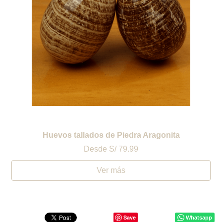
Huevos tallados de Piedra Aragonita
Desde
S/ 79.99
Ver más
Save
Whatsapp