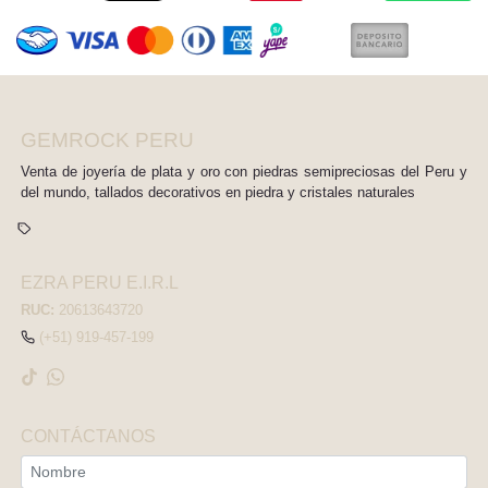
GEMROCK PERU
Venta de joyería de plata y oro con piedras semipreciosas del Peru y
del mundo, tallados decorativos en piedra y cristales naturales
EZRA PERU E.I.R.L
RUC:
20613643720
(+51) 919-457-199
CONTÁCTANOS