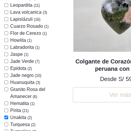
Leopardita
(11)
Lava volcanica
(3)
Lapislázuli
(16)
Cuarzo Rosado
(1)
Flor de Cerezo
(1)
Howlita
(1)
Labradorita
(1)
Jaspe
(1)
Colgante de Corazó
Jade Verde
(7)
peruana con 
Epidota
(2)
Jade negro
(10)
Desde
S/ 5
Huanuquita
(3)
Granito Rosa del
Ver más
Amanecer
(6)
Hematita
(1)
Pirita
(21)
Unakita
(2)
Turquesa
(2)