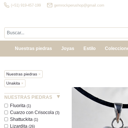
(+51) 919-457-199
gemrockperushop@gmail.com
Nuestras piedras
Joyas
Estilo
Coleccion
Nuestras piedras
×
Unakita
×
NUESTRAS PIEDRAS
Fluorita
(1)
Cuarzo con Crisocola
(3)
Shattuckita
(1)
Lizardita
(26)