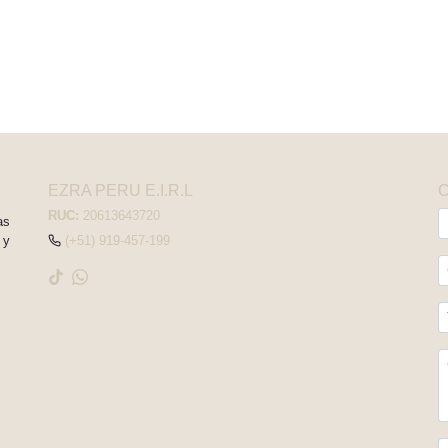
EZRA PERU E.I.R.L
RUC:
20613643720
as
 y
(+51) 919-457-199