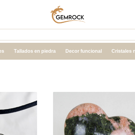
es
Tallados en piedra
Decor funcional
Cristales 