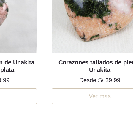
n de Unakita
Corazones tallados de pie
plata
Unakita
9.99
Desde
S/ 39.99
Ver más