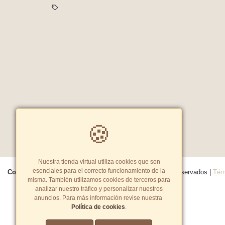
🍪
Nuestra tienda virtual utiliza cookies que son
esenciales para el correcto funcionamiento de la
Copyright© 2026 Ezra Peru E.i.r.l
- Todos los derechos reservados
|
Tér
misma. También utilizamos cookies de terceros para
analizar nuestro tráfico y personalizar nuestros
anuncios. Para más información revise nuestra
Política de cookies
.