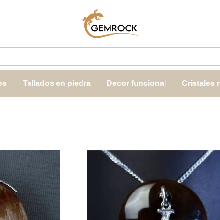
es
Tallados en piedra
Decor funcional
Cristales 