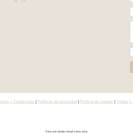
minos y Condiciones
|
Políticas de privacidad
|
Política de cookies
|
Tarifas y
Crea una tienda virtual como esta.