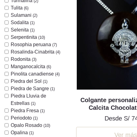
Turmalina
(2)
Tulita
(6)
Sulamani
(2)
Sodalita
(1)
Selenita
(1)
Serpentinita
(10)
Rosophia peruana
(7)
Rosalinda-Cinabrita
(4)
Rodonita
(3)
Manganocalcita
(6)
Pinolita canadiense
(4)
Piedra del Sol
(1)
Piedra de Sangre
(1)
Piedra Lluvia de
Colgante personaliz
Estrellas
(1)
Calcita Chocolat
Piedra Fresa
(1)
Desde
S/ 7
Periodoto
(1)
Opalo Rosado
(10)
Opalina
(1)
Ver más