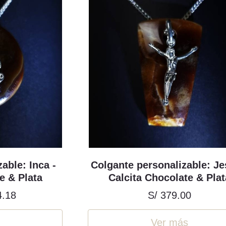
able: Inca -
Colgante personalizable: Je
e & Plata
Calcita Chocolate & Plat
4.18
S/ 379.00
Ver más