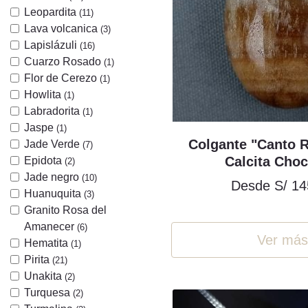
Leopardita
(11)
Lava volcanica
(3)
Lapislázuli
(16)
Cuarzo Rosado
(1)
Flor de Cerezo
(1)
Howlita
(1)
Labradorita
(1)
Jaspe
(1)
Colgante "Canto 
Jade Verde
(7)
Calcita Choc
Epidota
(2)
Jade negro
(10)
Desde
S/ 14
Huanuquita
(3)
Granito Rosa del
Amanecer
(6)
Ver más
Hematita
(1)
Pirita
(21)
Unakita
(2)
Turquesa
(2)