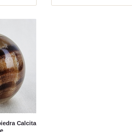
piedra Calcita
e