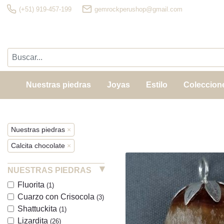
(+51) 919-457-199
gemrockperushop@gmail.com
Nuestras piedras
Joyas
Estilo
Coleccion
Nuestras piedras
×
Calcita chocolate
×
NUESTRAS PIEDRAS
Fluorita
(1)
Cuarzo con Crisocola
(3)
Shattuckita
(1)
Lizardita
(26)