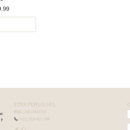
9.99
EZRA PERU E.I.R.L
RUC:
20613643720
as
 y
(+51) 919-457-199