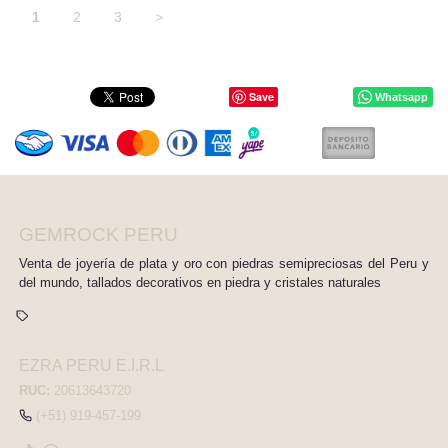
1
2
3
>
Save
Whatsapp
GEMROCK PERU
Venta de joyería de plata y oro con piedras semipreciosas del Peru y
del mundo, tallados decorativos en piedra y cristales naturales
EZRA PERU E.I.R.L
RUC:
20613643720
(+51) 919-457-199