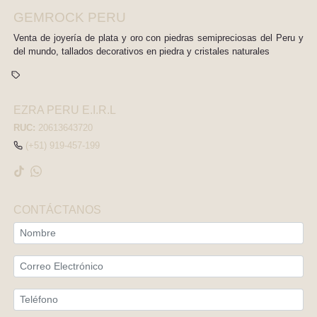
GEMROCK PERU
Venta de joyería de plata y oro con piedras semipreciosas del Peru y
del mundo, tallados decorativos en piedra y cristales naturales
EZRA PERU E.I.R.L
RUC:
20613643720
(+51) 919-457-199
CONTÁCTANOS