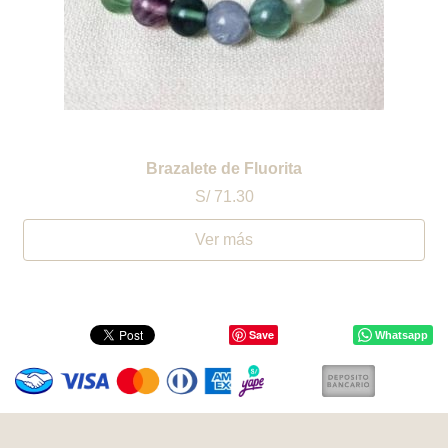
Brazalete de Fluorita
S/ 71.30
Ver más
Save
Whatsapp