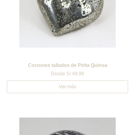
Corzones tallados de Pirita Quinoa
Desde
S/ 49.99
Ver más