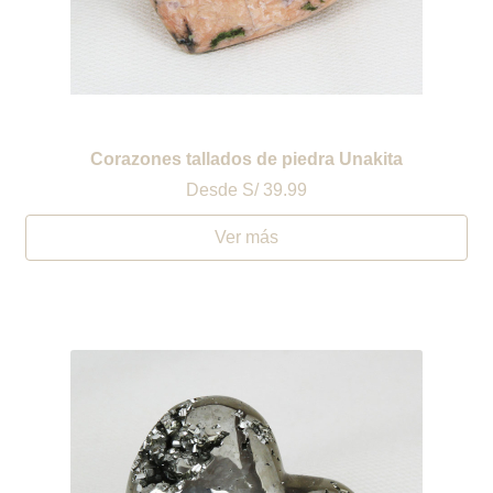
Corazones tallados de piedra Unakita
Desde
S/ 39.99
Ver más