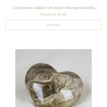
Corazones talladas de piedra Manganocalcita
Desde
S/ 49.99
Ver más