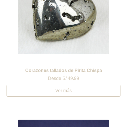
Corazones tallados de Pirita Chispa
Desde
S/ 49.99
Ver más