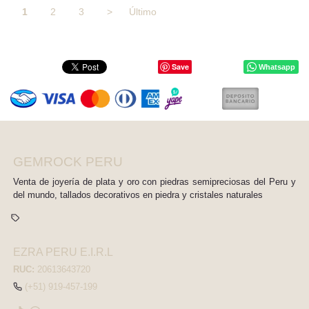
1
2
3
>
Último
Save
Whatsapp
GEMROCK PERU
Venta de joyería de plata y oro con piedras semipreciosas del Peru y
del mundo, tallados decorativos en piedra y cristales naturales
EZRA PERU E.I.R.L
RUC:
20613643720
(+51) 919-457-199