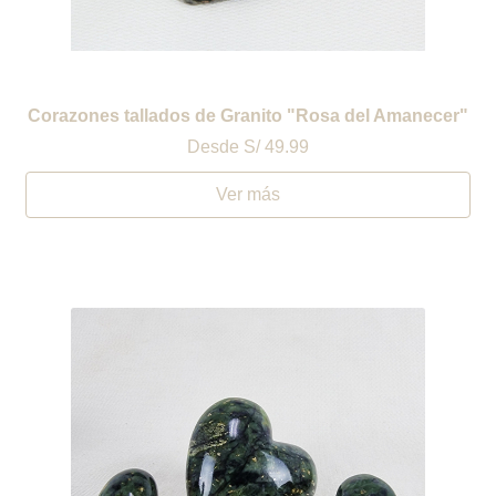
Corazones tallados de Granito "Rosa del Amanecer"
Desde
S/ 49.99
Ver más