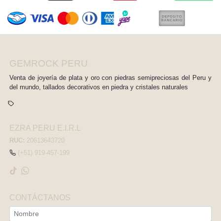
GEMROCK PERU
Venta de joyería de plata y oro con piedras semipreciosas del Peru y
del mundo, tallados decorativos en piedra y cristales naturales
EZRA PERU E.I.R.L
RUC:
20613643720
(+51) 919-457-199
CONTÁCTANOS