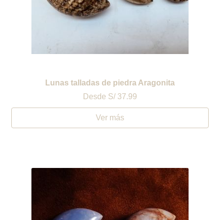
Lunas talladas de piedra Aragonita
Desde
S/ 37.99
Ver más