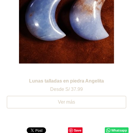
Lunas talladas en piedra Angelita
Desde
S/ 37.99
Ver más
Save
Whatsapp